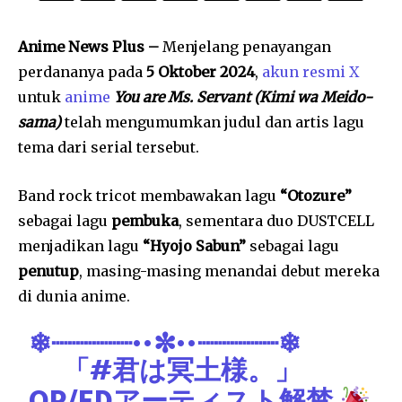
Anime News Plus –
Menjelang penayangan
perdananya pada
5 Oktober 2024
,
akun resmi X
untuk
anime
You are Ms. Servant (Kimi wa Meido-
sama)
telah mengumumkan judul dan artis lagu
tema dari serial tersebut.
Band rock tricot membawakan lagu
“Otozure”
sebagai lagu
pembuka
, sementara duo DUSTCELL
menjadikan lagu
“Hyojo Sabun”
sebagai lagu
penutup
, masing-masing menandai debut mereka
di dunia anime.
❄┈┈┈┈┈••✼••┈┈┈┈┈❄
「
#君は冥土様
。」