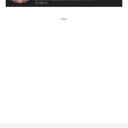
01:59:15
Puzzle Horor Bikin Mikir! #alonethedark
#horor #shorts
- Iklan -
01:59:09
Review Project Wingman, Indie Rasa Mahal
#ProjectWingman
00:52