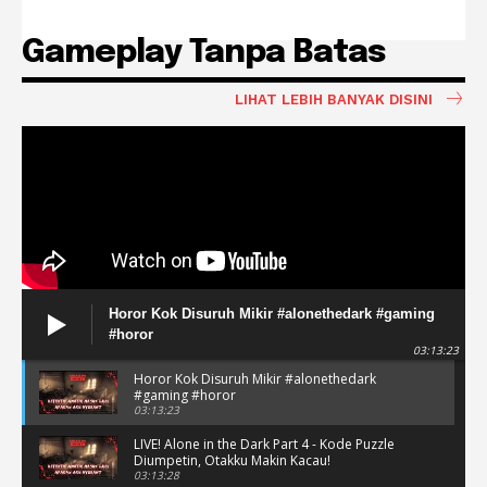
Gameplay Tanpa Batas
LIHAT LEBIH BANYAK DISINI
Horor Kok Disuruh Mikir #alonethedark #gaming
#horor
03:13:23
Horor Kok Disuruh Mikir #alonethedark
#gaming #horor
03:13:23
LIVE! Alone in the Dark Part 4 - Kode Puzzle
Diumpetin, Otakku Makin Kacau!
03:13:28