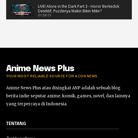
LIVE! Alone in the Dark Part 3 - Horor Berkedok
Detektif, Puzzlenya Makin Bikin Mikir?
01:59:15
Puzzle Horor Bikin Mikir! #alonethedark
#horor #shorts
01:59:09
Review Project Wingman, Indie Rasa Mahal
#ProjectWingman
00:52
Anime News Plus
YOUR MOST RELIABLE SOURCE FOR ACGN NEWS
Anime News Plus atau disingkat ANP adalah sebuah blog
berita indie seputar anime, komik, games, novel, dan lainnya
yang terpercaya di Indonesia.
TENTANG