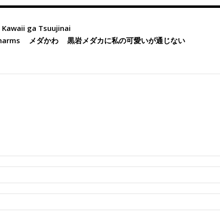
Kawaii ga Tsuujinai
Charms
メダかわ
黒岩メダカに私の可愛いが通じない