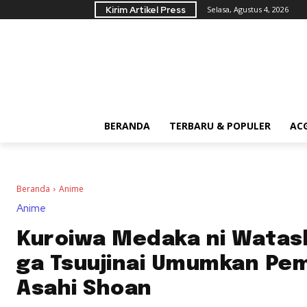
Kirim Artikel Press
Selasa, Agustus 4, 2026
BERANDA
TERBARU & POPULER
AC
Beranda
Anime
Anime
Kuroiwa Medaka ni Watash
ga Tsuujinai Umumkan Pe
Asahi Shoan