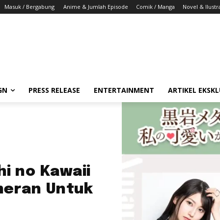
Masuk / Bergabung
Anime & Jumlah Episode
Comik / Manga
Novel & Ilustr
GN
PRESS RELEASE
ENTERTAINMENT
ARTIKEL EKSKL
i no Kawaii
meran Untuk