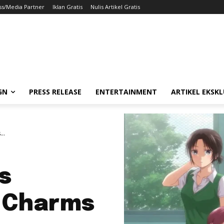
ss/Media Partner
Iklan Gratis
Nulis Artikel Gratis
GN
PRESS RELEASE
ENTERTAINMENT
ARTIKEL EKSKL
..
s
y Charms