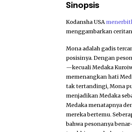
Sinopsis
Kodansha USA
menerbit
menggambarkan ceritany
Mona adalah gadis terca
posisinya. Dengan peson
—kecuali Medaka Kuroiwa
memenangkan hati Meda
tak tertandingi, Mona p
menjadikan Medaka sebag
Medaka menatapnya denga
mereka bertemu. Seber
bahwa pesonanya benar