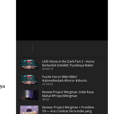
LIVE! Alone in the Dark Part 3 - Horor
Berkedok Detektif, Puzzlenya Makin
Bikin Mikir?
02:00:13
Puzzle Horor Bikin Mikir!
#alonethedark #horor #shorts
01:59:52
ya
Review Project Wingman, Indie Rasa
Mahal #ProjectWingman
00:52
Review: Project Wingman + Frontline
59 — Ace Combat Versi Indie yang