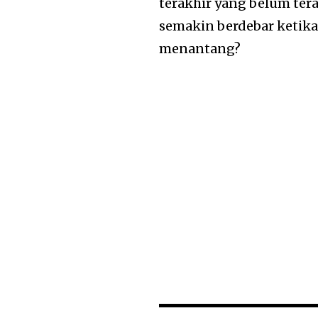
terakhir yang belum ter
semakin berdebar ketik
menantang?