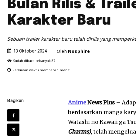
Bulan Rilis & Trail
Karakter Baru
Sebuah trailer karakter baru telah dirilis yang mempe
Oleh
Nosphire
13 Oktober 2024
Sudah dibaca sebanyak
87
Perkiraan waktu membaca
1
menit
Bagikan
Anime
News Plus –
Adap
berdasarkan manga kary
Watashi no Kawaii ga Ts
Charms)
, telah mengel