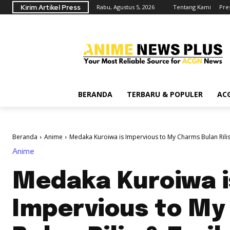
Kirim Artikel Press
Rabu, Agustus 5, 2026
Tentang Kami
Pre
BERANDA
TERBARU & POPULER
AC
Beranda
Anime
Medaka Kuroiwa is Impervious to My Charms Bulan Rilis.
Anime
Medaka Kuroiwa i
Impervious to M