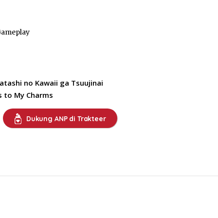
Gameplay
tashi no Kawaii ga Tsuujinai
s to My Charms
Dukung ANP di Trakteer