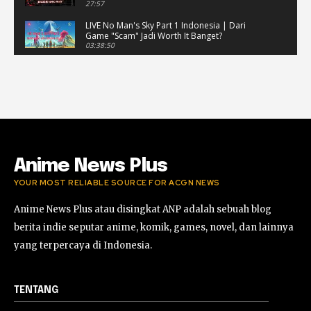
27:57
LIVE No Man's Sky Part 1 Indonesia | Dari
Game "Scam" Jadi Worth It Banget?
03:38:50
LIVE No Man's Sky Part 1 Indonesia | Dari
Game "Scam" Jadi Worth It Banget? (Portrait)
03:38:51
Horor Kok Disuruh Mikir #alonethedark
#gaming #horor
03:13:23
Anime News Plus
YOUR MOST RELIABLE SOURCE FOR ACGN NEWS
Anime News Plus atau disingkat ANP adalah sebuah blog
berita indie seputar anime, komik, games, novel, dan lainnya
yang terpercaya di Indonesia.
TENTANG