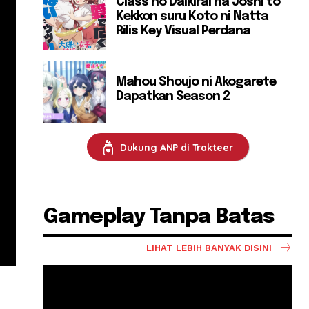
Class no Daikirai na Joshi to
Kekkon suru Koto ni Natta
Rilis Key Visual Perdana
Mahou Shoujo ni Akogarete
Dapatkan Season 2
Dukung ANP di Trakteer
Gameplay Tanpa Batas
LIHAT LEBIH BANYAK DISINI