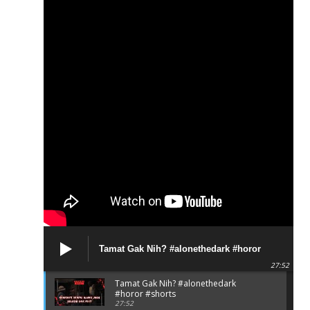
Tamat Gak Nih? #alonethedark #horor
#shorts
27:52
Tamat Gak Nih? #alonethedark
#horor #shorts
27:52