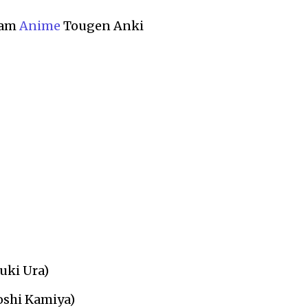
lam
Anime
Tougen Anki
zuki Ura)
oshi Kamiya)