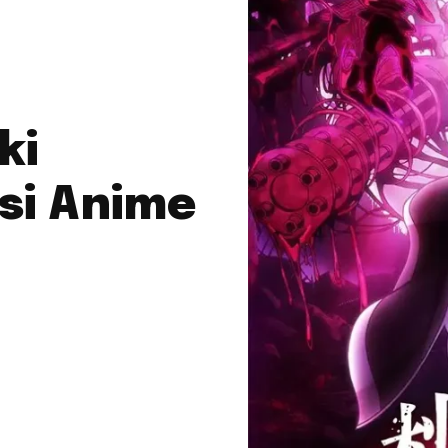
ki
si Anime