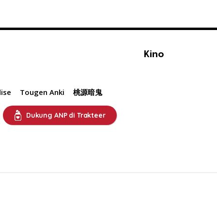
Kino
ise
Tougen Anki
桃源暗鬼
Dukung ANP di Trakteer