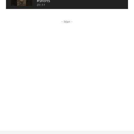
#shorts
01:11
Battlefield: Bad Company Gameplay
Campaign Full Story (No Commentary)
- Iklan -
05:54:50
Review Battlefield: Bad Company - Nostalgia
Hancurin Tembok di Era PS3
09:38