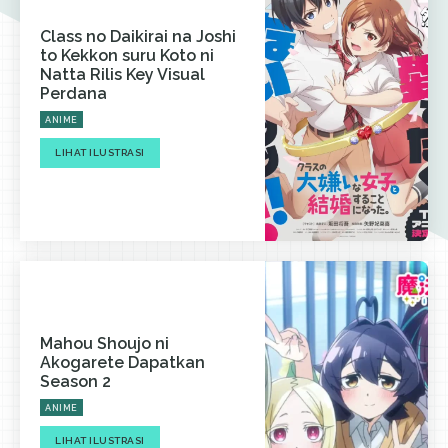
Class no Daikirai na Joshi
to Kekkon suru Koto ni
Natta Rilis Key Visual
Perdana
ANIME
LIHAT ILUSTRASI
Mahou Shoujo ni
Akogarete Dapatkan
Season 2
ANIME
LIHAT ILUSTRASI