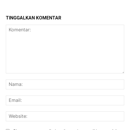
TINGGALKAN KOMENTAR
Komentar:
Na
Ema
Web