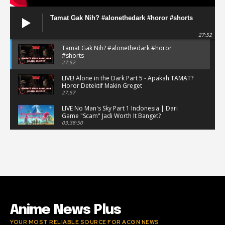
Tamat Gak Nih? #alonethedark #horor #shorts
27:52
Tamat Gak Nih? #alonethedark #horor
#shorts
27:52
LIVE! Alone in the Dark Part 5 - Apakah TAMAT?
Horor Detektif Makin Greget
27:57
LIVE No Man's Sky Part 1 Indonesia | Dari
Game "Scam" Jadi Worth It Banget?
03:38:50
LIVE No Man's Sky Part 1 Indonesia | Dari
Game "Scam" Jadi Worth It Banget? (Portrait)
03:38:51
Horor Kok Disuruh Mikir #alonethedark
#gaming #horor
03:13:23
Anime News Plus
YOUR MOST RELIABLE SOURCE FOR ACGN NEWS