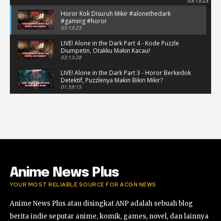
03:13:23
Horor Kok Disuruh Mikir #alonethedark
#gaming #horor
03:13:23
LIVE! Alone in the Dark Part 4 - Kode Puzzle
Diumpetin, Otakku Makin Kacau!
03:13:28
LIVE! Alone in the Dark Part 3 - Horor Berkedok
Detektif, Puzzlenya Makin Bikin Mikir?
01:59:15
Puzzle Horor Bikin Mikir! #alonethedark
#horor #shorts
01:59:09
Review Project Wingman, Indie Rasa Mahal
#ProjectWingman
00:52
Anime News Plus
YOUR MOST RELIABLE SOURCE FOR ACGN NEWS
Anime News Plus atau disingkat ANP adalah sebuah blog
berita indie seputar anime, komik, games, novel, dan lainnya