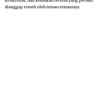
kreativitas, dan kekuatan tersisa yang pernah
dianggap remeh oleh teman-temannya.