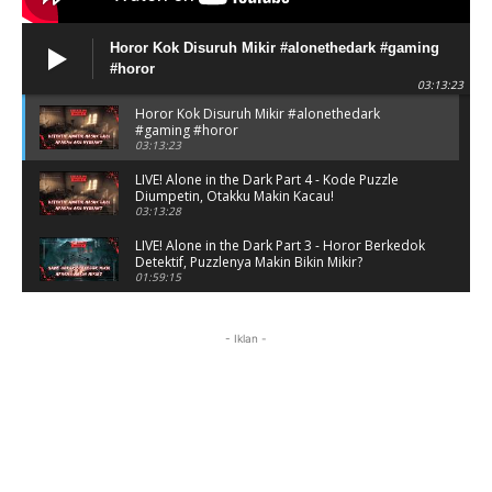
Horor Kok Disuruh Mikir #alonethedark #gaming
#horor
03:13:23
Horor Kok Disuruh Mikir #alonethedark
#gaming #horor
03:13:23
LIVE! Alone in the Dark Part 4 - Kode Puzzle
Diumpetin, Otakku Makin Kacau!
03:13:28
LIVE! Alone in the Dark Part 3 - Horor Berkedok
Detektif, Puzzlenya Makin Bikin Mikir?
01:59:15
Puzzle Horor Bikin Mikir! #alonethedark
#horor #shorts
- Iklan -
01:59:09
Review Project Wingman, Indie Rasa Mahal
#ProjectWingman
00:52