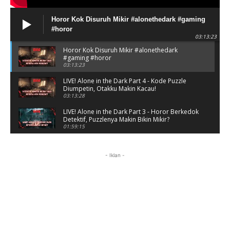
Horor Kok Disuruh Mikir #alonethedark #gaming
#horor
03:13:23
Horor Kok Disuruh Mikir #alonethedark
#gaming #horor
03:13:23
LIVE! Alone in the Dark Part 4 - Kode Puzzle
Diumpetin, Otakku Makin Kacau!
03:13:28
LIVE! Alone in the Dark Part 3 - Horor Berkedok
Detektif, Puzzlenya Makin Bikin Mikir?
01:59:15
Puzzle Horor Bikin Mikir! #alonethedark
#horor #shorts
- Iklan -
01:59:09
Review Project Wingman, Indie Rasa Mahal
#ProjectWingman
00:52