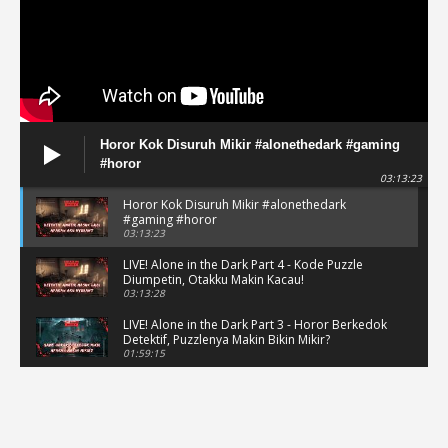
Horor Kok Disuruh Mikir #alonethedark #gaming
#horor
03:13:23
Horor Kok Disuruh Mikir #alonethedark
#gaming #horor
03:13:23
LIVE! Alone in the Dark Part 4 - Kode Puzzle
Diumpetin, Otakku Makin Kacau!
03:13:28
LIVE! Alone in the Dark Part 3 - Horor Berkedok
Detektif, Puzzlenya Makin Bikin Mikir?
01:59:15
Puzzle Horor Bikin Mikir! #alonethedark
#horor #shorts
01:59:09
Review Project Wingman, Indie Rasa Mahal