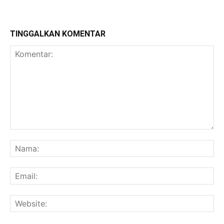
TINGGALKAN KOMENTAR
Komentar:
Na
Ema
Web