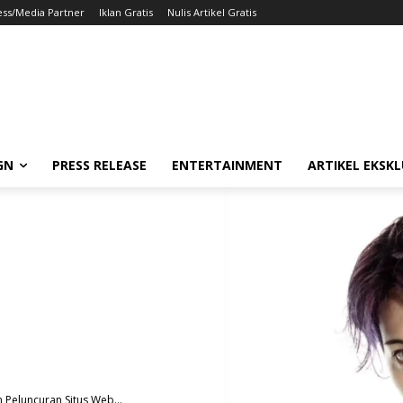
ess/Media Partner
Iklan Gratis
Nulis Artikel Gratis
GN
PRESS RELEASE
ENTERTAINMENT
ARTIKEL EKSKL
Peluncuran Situs Web...