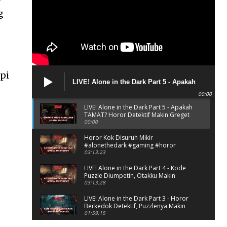
g
pi
LIVE! Alone in the Dark Part 5 - Apakah
TAMAT? Horor Detektif Makin Greget
00:00
LIVE! Alone in the Dark Part 5 - Apakah
TAMAT? Horor Detektif Makin Greget
00:00
Horor Kok Disuruh Mikir
#alonethedark #gaming #horor
03:13:23
LIVE! Alone in the Dark Part 4 - Kode
Puzzle Diumpetin, Otakku Makin
Kacau!
03:13:28
LIVE! Alone in the Dark Part 3 - Horor
Berkedok Detektif, Puzzlenya Makin
Bikin Mikir?
01:59:15