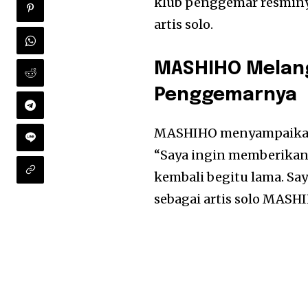
klub penggemar resminya
artis solo.
MASHIHO Melang
Penggemarnya
MASHIHO menyampaikan k
“Saya ingin memberikan
kembali begitu lama. Sa
sebagai artis solo MASH