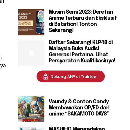
ai
Musim Semi 2023: Deretan
Anime Terbaru dan Eksklusif
di Bstation! Tonton
Sekarang!
Daftar Sekarang! KLP48 di
Malaysia Buka Audisi
Generasi Pertama, Lihat
,
Persyaratan Kualifikasinya!
aya
Dukung ANP di Trakteer
Vaundy & Conton Candy
Membawakan OP/ED dari
anime “SAKAMOTO DAYS”
MASHIHO Mengadakan