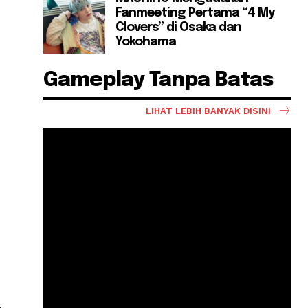
Fanmeeting Pertama “4 My
Clovers” di Osaka dan
Yokohama
Gameplay Tanpa Batas
LIHAT LEBIH BANYAK DISINI
.