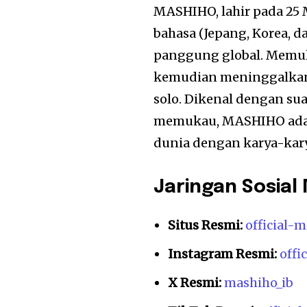
MASHIHO, lahir pada 25 M
bahasa (Jepang, Korea, d
panggung global. Memul
kemudian meninggalkan
solo. Dikenal dengan su
memukau, MASHIHO adala
dunia dengan karya-kar
Jaringan Sosia
Situs Resmi:
official-
Instagram Resmi:
offi
X Resmi:
mashiho_ib