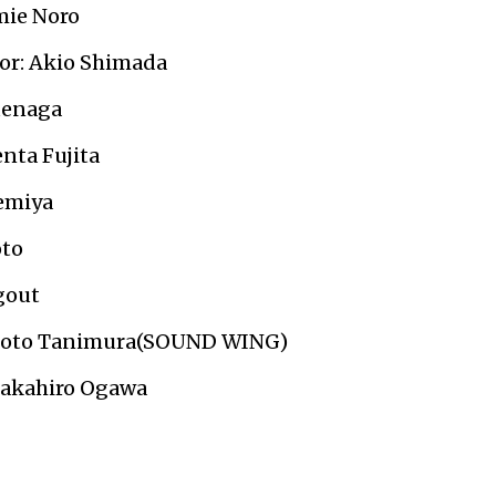
mie Noro
or: Akio Shimada
uenaga
nta Fujita
emiya
oto
gout
koto Tanimura(SOUND WING)
Takahiro Ogawa