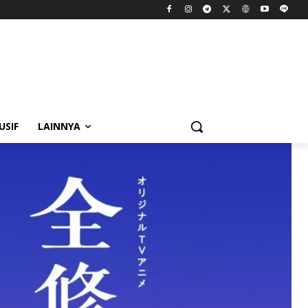
USIF
LAINNYA