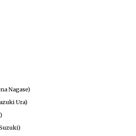
nna Nagase)
azuki Ura)
)
Suzuki)