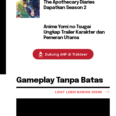
The Apothecary Diaries
Dapatkan Season 2
Anime Yomi no Tsugai
Ungkap Trailer Karakter dan
Pemeran Utama
Dukung ANP di Trakteer
Gameplay Tanpa Batas
LIHAT LEBIH BANYAK DISINI