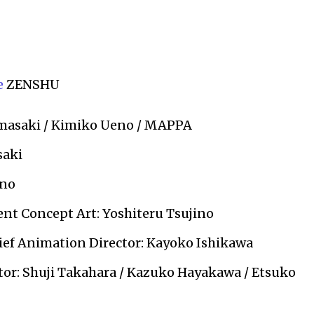
e
ZENSHU
amasaki / Kimiko Ueno / MAPPA
saki
eno
nt Concept Art: Yoshiteru Tsujino
ief Animation Director: Kayoko Ishikawa
tor: Shuji Takahara / Kazuko Hayakawa / Etsuko