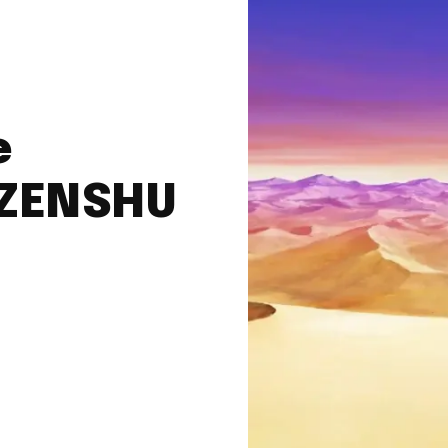
e
, ZENSHU