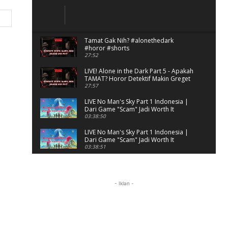
Website:
Tamat Gak Nih? #alonethedark
#horor #shorts
27:52
LIVE! Alone in the Dark Part 5 - Apakah
TAMAT? Horor Detektif Makin Greget
27:57
LIVE No Man's Sky Part 1 Indonesia |
Dari Game "Scam" Jadi Worth It
Banget?
03:38:50
LIVE No Man's Sky Part 1 Indonesia |
Dari Game "Scam" Jadi Worth It
Banget? (Portrait)
03:38:51
Horor Kok Disuruh Mikir
#alonethedark #gaming #horor
03:13:23
- Iklan -