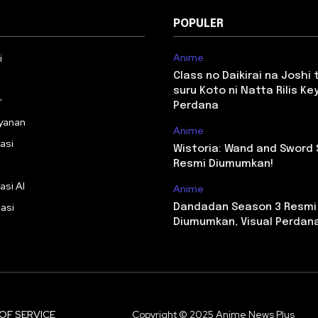
POPULER
Anime
i
Class no Daikirai na Joshi
suru Koto ni Natta Rilis Key
r
Perdana
yanan
Anime
asi
Wistoria: Wand and Sword
Resmi Diumumkan!
asi AI
Anime
asi
Dandadan Season 3 Resmi
Diumumkan, Visual Perdana 
OF SERVICE
Copyright © 2025 Anime News Plus