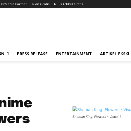
ess/Media Partner
Iklan Gratis
Nulis Artikel Gratis
GN
PRESS RELEASE
ENTERTAINMENT
ARTIKEL EKSKL
Anime
wers
Shaman King: Flowers - Visual 1