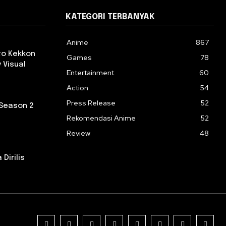
KATEGORI TERBANYAK
Anime
867
 to Kekkon
Games
78
 Visual
Entertainment
60
Action
54
Press Release
52
 Season 2
Rekomendasi Anime
52
Review
48
Dirilis