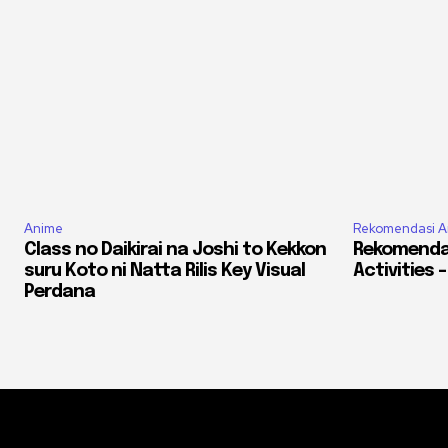
Anime
Rekomendasi A
Class no Daikirai na Joshi to Kekkon
Rekomendas
suru Koto ni Natta Rilis Key Visual
Activities 
Perdana