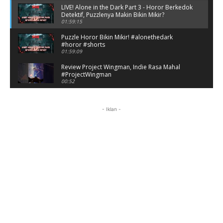
LIVE! Alone in the Dark Part 3 - Horor Berkedok
Detektif, Puzzlenya Makin Bikin Mikir?
01:59:15
Puzzle Horor Bikin Mikir! #alonethedark
#horor #shorts
01:59:09
Review Project Wingman, Indie Rasa Mahal
#ProjectWingman
00:52
Review: Project Wingman + Frontline 59 — Ace
Combat Versi Indie yang Bikin Nagih
- Iklan -
12:33
Review Pendek Battlefield: Bad Company
#shorts
01:11