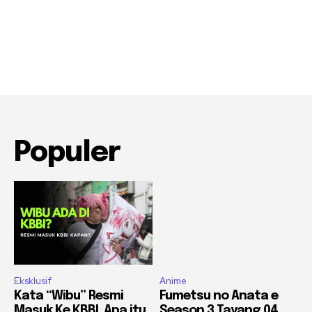
Populer
Eksklusif
Anime
Kata “Wibu” Resmi
Fumetsu no Anata e
Masuk Ke KBBI, Apa itu
Season 3 Tayang 04