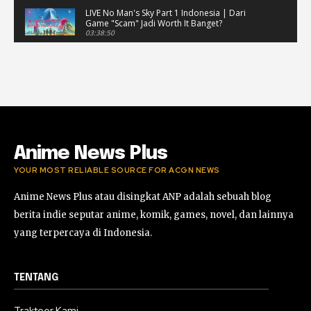
LIVE No Man's Sky Part 1 Indonesia | Dari
Game "Scam" Jadi Worth It Banget?
03:38:50
LIVE No Man's Sky Part 1 Indonesia | Dari
Game "Scam" Jadi Worth It Banget? (Portrait)
03:38:51
Horor Kok Disuruh Mikir #alonethedark
#gaming #horor
03:13:23
Anime News Plus
YOUR MOST RELIABLE SOURCE FOR ACGN NEWS
Anime News Plus atau disingkat ANP adalah sebuah blog
berita indie seputar anime, komik, games, novel, dan lainnya
yang terpercaya di Indonesia.
TENTANG
Trakteer Kami