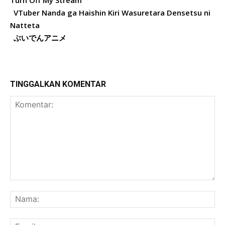
VTuber Nanda ga Haishin Kiri Wasuretara Densetsu ni
Natteta
ぶいでんアニメ
TINGGALKAN KOMENTAR
Komentar:
Na
Ema