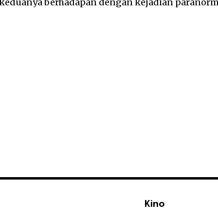
keduanya berhadapan dengan kejadian paranorm
Kino