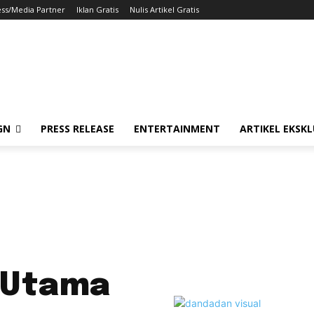
ess/Media Partner
Iklan Gratis
Nulis Artikel Gratis
GN
PRESS RELEASE
ENTERTAINMENT
ARTIKEL EKSKL
r Utama