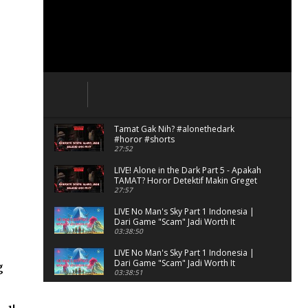
Tamat Gak Nih? #alonethedark
#horor #shorts
27:52
LIVE! Alone in the Dark Part 5 - Apakah
TAMAT? Horor Detektif Makin Greget
27:57
LIVE No Man's Sky Part 1 Indonesia |
Dari Game "Scam" Jadi Worth It
Banget?
03:38:50
LIVE No Man's Sky Part 1 Indonesia |
Dari Game "Scam" Jadi Worth It
g
Banget? (Portrait)
03:38:51
Horor Kok Disuruh Mikir
#alonethedark #gaming #horor