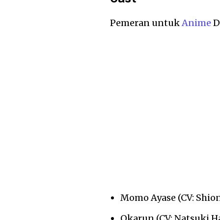
Pemeran untuk
Anime
D
Momo Ayase (CV: Shio
Okarun (CV: Natsuki H