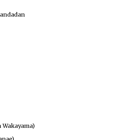
andadan
n Wakayama)
anae)