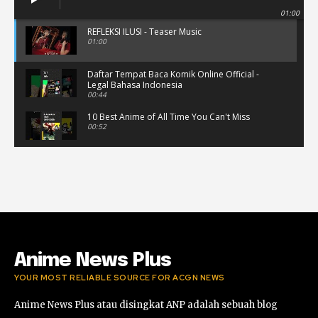
01:00
REFLEKSI ILUSI - Teaser Music
01:00
Daftar Tempat Baca Komik Online Official -
Legal Bahasa Indonesia
00:44
10 Best Anime of All Time You Can't Miss
00:52
Musik Video Teaser - Kisah Ini
00:41
Rekomendasi Anime Musiman Fall 2022
02:47
Anime News Plus
YOUR MOST RELIABLE SOURCE FOR ACGN NEWS
Anime News Plus atau disingkat ANP adalah sebuah blog