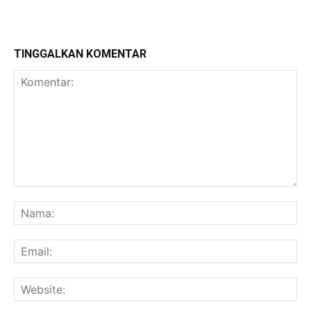
TINGGALKAN KOMENTAR
Komentar:
Na
Ema
Web