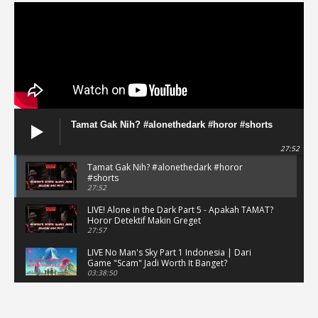
Tamat Gak Nih? #alonethedark #horor #shorts
27:52
Tamat Gak Nih? #alonethedark #horor
#shorts
27:52
LIVE! Alone in the Dark Part 5 - Apakah TAMAT?
Horor Detektif Makin Greget
27:57
LIVE No Man's Sky Part 1 Indonesia | Dari
Game "Scam" Jadi Worth It Banget?
03:38:50
LIVE No Man's Sky Part 1 Indonesia | Dari
Game "Scam" Jadi Worth It Banget? (Portrait)
03:38:51