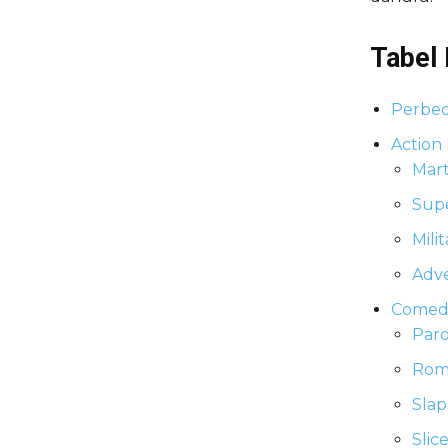
Tabel 
Perbed
Action
Mart
Sup
Mili
Adv
Comed
Par
Rom
Slap
Slic