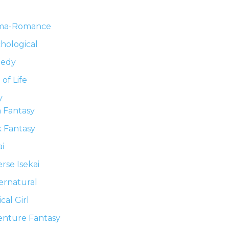
ma-Romance
hological
gedy
 of Life
y
 Fantasy
 Fantasy
ai
rse Isekai
ernatural
cal Girl
enture Fantasy