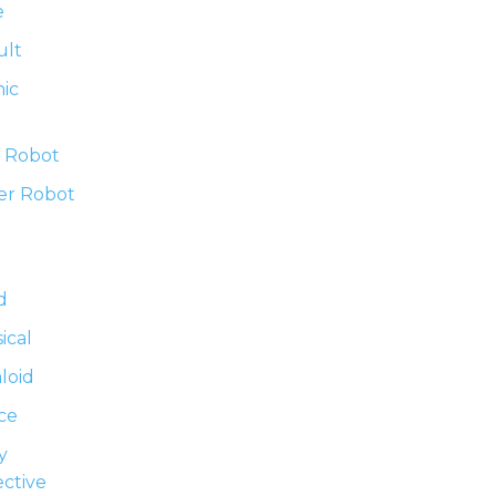
e
ult
ic
 Robot
er Robot
d
sical
loid
ce
y
ctive