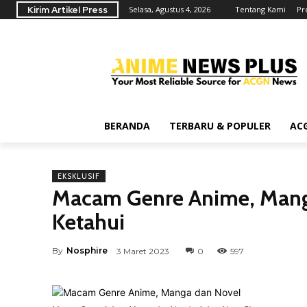
Kirim Artikel Press
Selasa, Agustus 4, 2026
Tentang Kami
Pr
BERANDA
TERBARU & POPULER
AC
EKSKLUSIF
Macam Genre Anime, Manga
Ketahui
By
Nosphire
3 Maret 2023
0
597