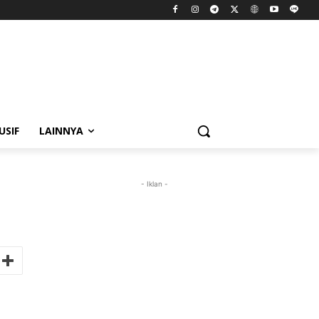
USIF
LAINNYA
- Iklan -