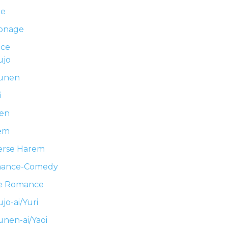
me
ionage
ce
ujo
unen
i
nen
em
erse Harem
ance-Comedy
e Romance
jo-ai/Yuri
nen-ai/Yaoi