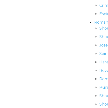
Cri
Esp
Roman
Sho
Sho
Jose
Sei
Har
Rev
Rom
Pur
Shou
Shou