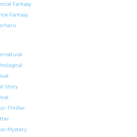
orical Fantasy
nce Fantasy
erhero
ernatural
hological
ival
t Story
ival
or-Thriller
tter
or-Mystery