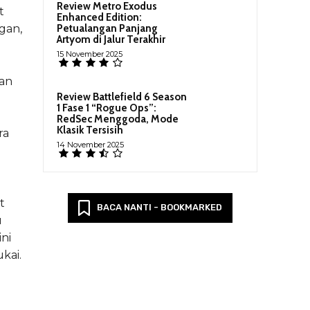
Review Metro Exodus
t
Enhanced Edition:
ngan,
Petualangan Panjang
Artyom di Jalur Terakhir
15 November 2025
an
Review Battlefield 6 Season
g
1 Fase 1 “Rogue Ops”:
RedSec Menggoda, Mode
Klasik Tersisih
ra
14 November 2025
t
BACA NANTI - BOOKMARKED
u
ini
kai.