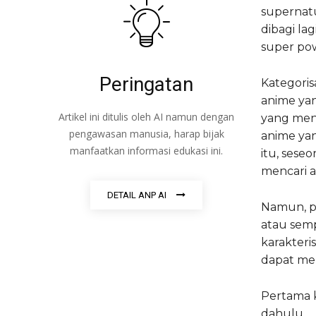
supernatu
dibagi la
super pow
Peringatan
Kategori
anime yan
Artikel ini ditulis oleh AI namun dengan
yang men
pengawasan manusia, harap bijak
anime yan
manfaatkan informasi edukasi ini.
itu, ses
mencari a
DETAIL ANP AI
Namun, pe
atau sem
karakteri
dapat me
Pertama 
dahulu.