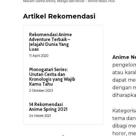
Macam Genre Anime, Manga dan Novel - Anime News Plus
Artikel Rekomendasi
Rekomendasi Anime
Adventure Terbaik –
Jelajahi Dunia Yang
Luas
11 April 2020
Anime N
pengelom
Monogatari Series:
atau kara
Urutan Cerita dan
Kronologis yang Wajib
dapat me
Kamu Tahu
dengan m
2 Oktober 2023
diharapka
14 Rekomendasi
Anime Spring 2021
Kategori
24 Maret 2021
tema dan 
dibagi men
horor, mec