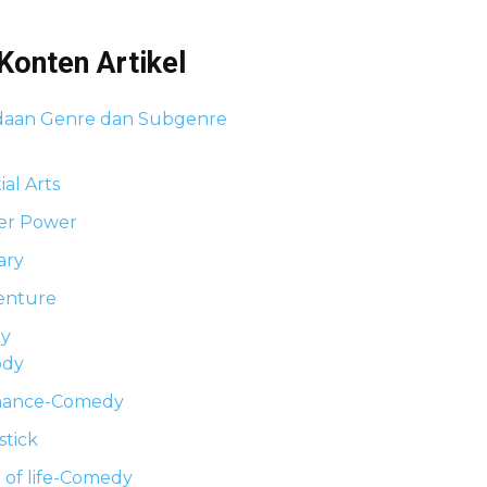
Konten Artikel
aan Genre dan Subgenre
ial Arts
er Power
tary
enture
y
ody
ance-Comedy
stick
e of life-Comedy