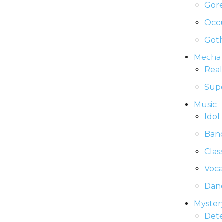
Gor
Occ
Goth
Mecha
Real
Sup
Music
Idol
Ban
Clas
Voca
Dan
Myster
Dete