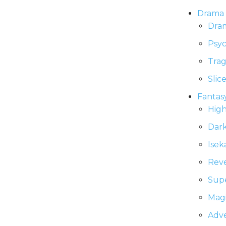
Drama
Dra
Psyc
Tra
Slice
Fantas
High
Dark
Isek
Reve
Sup
Magi
Adv