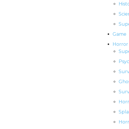
Hist
Scie
Sup
Game
Horror
Sup
Psyc
Surv
Ghos
Surv
Horr
Spla
Horr