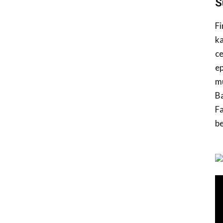
S
Fi
ka
c
ep
mu
Ba
F
be