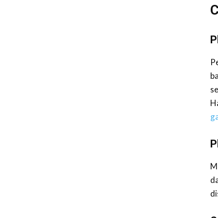
C
P
Pe
ba
s
Ha
g
P
M
da
d