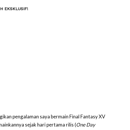
H EKSKLUSIF!
agikan pengalaman saya bermain Final Fantasy XV
ainkannya sejak hari pertama rilis (
One Day