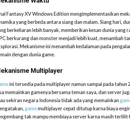
ekanisme Waktu
inal Fantasy XV Windows Edition mengimplementasikan mek
namika yang berbeda antara siang dan malam. Siang hari, du
ng berkeliaran lebih banyak, memberikan kesan dunia yang ra
PC berkurang dan monster menjadi lebih kuat, menambah ta
ksplorasi. Mekanisme ini menambah kedalaman pada pengal
emain dengan dunia game.
ekanisme Multiplayer
ame
ini tersedia pada multiplayer namun sampai pada tahun 20
sa memainkan gamenya bersama teman saya, dan server juga 
tau sekiran negara Indonesia tidak ada yang memainkan
gam
engatakan,
game
multiplayer cepat ditutup karna biaya eng
engembang tak mampu membiaya server karna masih terlilit