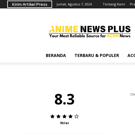
Review Final F
Kirim Artikel Press
Jumat, Agustus 7, 2026
Tentang Kami
Pr
Fantastik Denga
BERANDA
TERBARU & POPULER
AC
8.3
Ol
Nilai