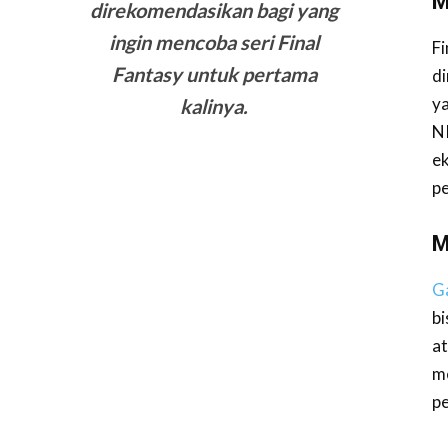
M
direkomendasikan bagi yang
ingin mencoba seri Final
F
Fantasy untuk pertama
di
ya
kalinya.
N
e
p
M
G
bi
a
m
p