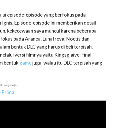
alui episode-episode yang berfokus pada
 Ignis. Episode-episode ini memberikan detail
mun, kekecewaan saya muncul karena beberapa
erfokus pada Aranea, Lunafreya, Noctis dan
lam bentuk DLC yang harus di beli terpisah.
lalui versi filmnya yaitu Kingsglaive: Final
am bentuk
game
juga, walau itu DLC terpisah yang
 Ikonnya Aja-