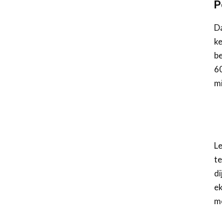
P
Da
ke
be
60
mi
Le
te
di
ek
m