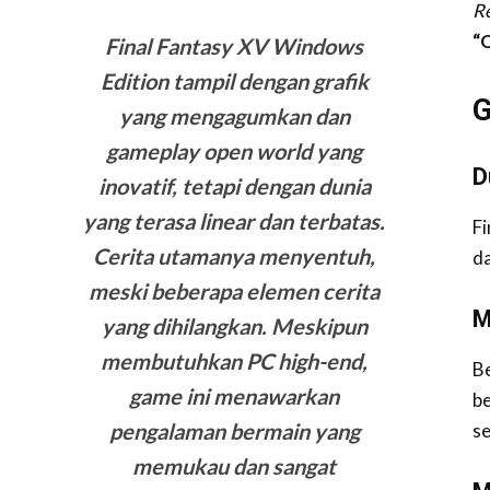
R
“
Final Fantasy XV Windows
Edition tampil dengan grafik
G
yang mengagumkan dan
gameplay open world yang
D
inovatif, tetapi dengan dunia
yang terasa linear dan terbatas.
F
Cerita utamanya menyentuh,
da
meski beberapa elemen cerita
M
yang dihilangkan. Meskipun
membutuhkan PC high-end,
B
game ini menawarkan
be
pengalaman bermain yang
se
memukau dan sangat