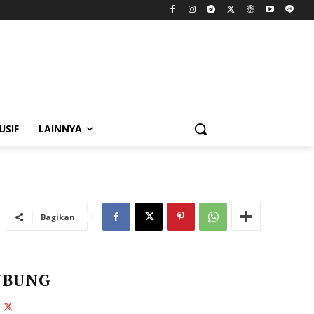
dition: Grafik
USIF
LAINNYA
Bagikan
UBUNG