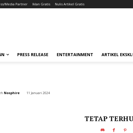
antasy XV Windows E
ess/Media Partner
Iklan Gratis
Nulis Artikel Gratis
n Cerita Tragis
GN
PRESS RELEASE
ENTERTAINMENT
ARTIKEL EKSKL
eh
Nosphire
11 Januari 2024
TETAP TERH