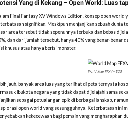
otensi Yang di Kekang – Open World: Luas tap
lam Final Fantasy XV Windows Edition, konsep open world 
terbatasan signifikan. Meskipun menjanjikan sebuah dunia te
sar area tersebut tidak sepenuhnya terbuka dan bebas dijelaj
%, dan dari jumlah tersebut, hanya 40% yang benar-benar da
si khusus atau hanya berisi monster.
World Map FFXV – EOS
bih jauh, banyak area luas yang terlihat di peta ternyata kos
rmasuk ibukota negara yang tidak dapat dijelajahi sama seka
janjikan sebagai petualangan epik di berbagai lanskap, namu
splorasi open world yang sesungguhnya. Keterbatasan ini m
enyebabkan kekecewaan bagi pemain yang mengharapkan dunia