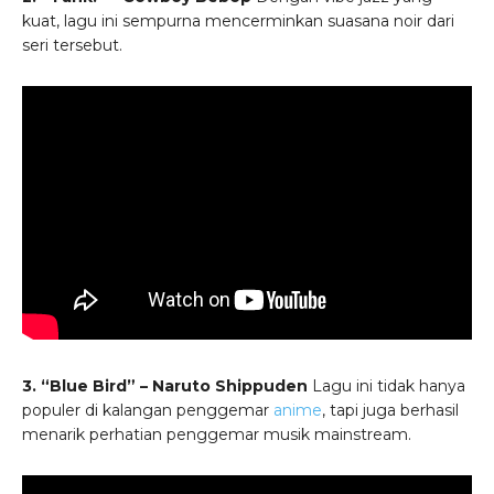
kuat, lagu ini sempurna mencerminkan suasana noir dari
seri tersebut.
3. “Blue Bird” – Naruto Shippuden
Lagu ini tidak hanya
populer di kalangan penggemar
anime
, tapi juga berhasil
menarik perhatian penggemar musik mainstream.