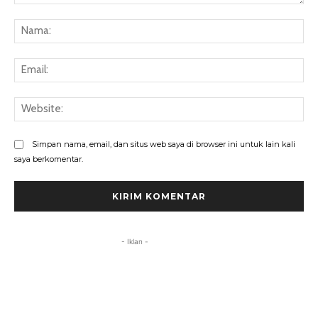
Komentar:
Na
Ema
Web
Simpan nama, email, dan situs web saya di browser ini untuk lain kali
saya berkomentar.
- Iklan -