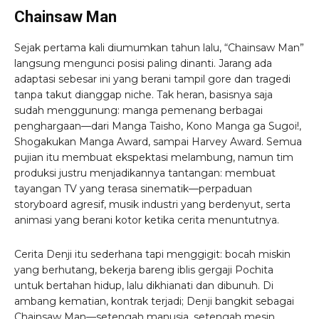
Chainsaw Man
Sejak pertama kali diumumkan tahun lalu, “Chainsaw Man”
langsung mengunci posisi paling dinanti. Jarang ada
adaptasi sebesar ini yang berani tampil gore dan tragedi
tanpa takut dianggap niche. Tak heran, basisnya saja
sudah menggunung: manga pemenang berbagai
penghargaan—dari Manga Taisho, Kono Manga ga Sugoi!,
Shogakukan Manga Award, sampai Harvey Award. Semua
pujian itu membuat ekspektasi melambung, namun tim
produksi justru menjadikannya tantangan: membuat
tayangan TV yang terasa sinematik—perpaduan
storyboard agresif, musik industri yang berdenyut, serta
animasi yang berani kotor ketika cerita menuntutnya.
Cerita Denji itu sederhana tapi menggigit: bocah miskin
yang berhutang, bekerja bareng iblis gergaji Pochita
untuk bertahan hidup, lalu dikhianati dan dibunuh. Di
ambang kematian, kontrak terjadi; Denji bangkit sebagai
Chainsaw Man—setengah manusia, setengah mesin