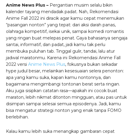
Anime News Plus –
Pergantian musim selalu bikin
kalender tayang mendadak padat. Nah, Rekomendasi
Anime Fall 2022 ini diracik agar kamu cepat menemukan
“pasangan nonton” yang tepat: dari aksi darah panas,
olahraga kompetitif, isekai unik, sampai komedi romantis
yang ringan buat melepas penat. Gaya bahasanya sengaja
santai, informatif, dan padat, jadi kamu tak perlu
membuka puluhan tab. Tinggal gulir, tandai, lalu atur
jadwal maratonmu. Karena ini Rekomendasi Anime Fall
2022 versi
Anime News Plus
, fokusnya bukan sekadar
hype judul besar, melainkan kesesuaian selera penonton:
apa yang kamu suka, kapan kamu nontonnya, dan
bagaimana mengimbangi tontonan berat serta ringan.
Aku juga sisipkan catatan rasa—apakah ini cocok buat
maraton, lebih nikmat ditonton mingguan, atau pas untuk
disimpan sampai selesai semua episodenya. Jadi, kamu
bisa mengatur strategi nonton yang enak tanpa FOMO
berlebihan.
Kalau kamu lebih suka menangkap gambaran cepat