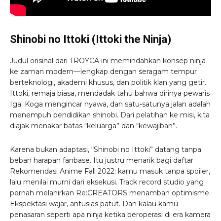
Shinobi no Ittoki (Ittoki the Ninja)
Judul orisinal dari TROYCA ini memindahkan konsep ninja
ke zaman modern—lengkap dengan seragam tempur
berteknologi, akademi khusus, dan politik klan yang getir.
Ittoki, remaja biasa, mendadak tahu bahwa dirinya pewaris
Iga; Koga mengincar nyawa, dan satu-satunya jalan adalah
menempuh pendidikan shinobi. Dari pelatihan ke misi, kita
diajak menakar batas “keluarga” dan “kewajiban”.
Karena bukan adaptasi, “Shinobi no Ittoki” datang tanpa
beban harapan fanbase. Itu justru menarik bagi daftar
Rekomendasi Anime Fall 2022: kamu masuk tanpa spoiler,
lalu menilai murni dari eksekusi. Track record studio yang
pernah melahirkan Re:CREATORS menambah optimisme.
Ekspektasi wajar, antusias patut. Dan kalau kamu
penasaran seperti apa ninja ketika beroperasi di era kamera