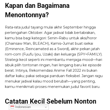
Kapan dan Bagaimana
Menontonnya?
Rata-rata judul tayang mulai akhir September hingga
pertengahan Oktober. Agar jadwal tidak bertabrakan,
kamu bisa bagi kategori: Senin–Rabu untuk aksi/horor
(Chainsaw Man, BLEACH), Kamis–Jumat buat isekai
(Eminence, Reincarnated as a Sword), akhir pekan jatah
rom-com (Fuufu Ijou, Uzaki) dan keluarga (SPY×FAMILY).
Strategi kecil seperti ini membantu menjaga mood—hari
sibuk pilih tontonan ringan, hari lengang baru ke episode
berat. Intinya, Rekomendasi Anime Fall 2022 ini bukan
daftar kaku; pakai sebagai panduan fleksibel. Jangan ragu
menukar jadwal kalau mood berubah—yang penting,
kamu menikmati proses menemukan judul favorit baru.
Catatan Kecil Sebelum Nonton
Indonesian