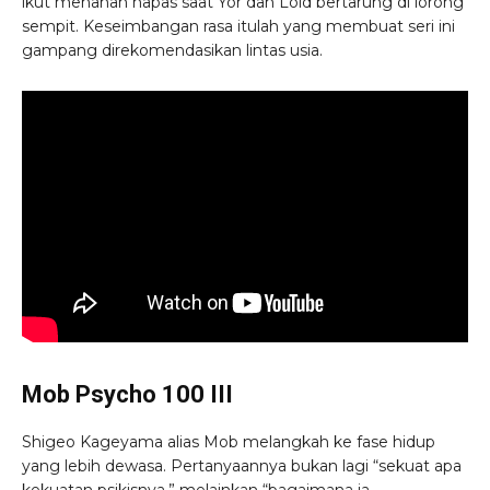
ikut menahan napas saat Yor dan Loid bertarung di lorong
sempit. Keseimbangan rasa itulah yang membuat seri ini
gampang direkomendasikan lintas usia.
Mob Psycho 100 III
Shigeo Kageyama alias Mob melangkah ke fase hidup
yang lebih dewasa. Pertanyaannya bukan lagi “sekuat apa
kekuatan psikisnya,” melainkan “bagaimana ia