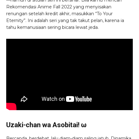
—namun di situlah seri ini bersinar. Bila kamu mencari
Rekomendasi Anime Fall 2022 yang menyisakan
renungan setelah kredit akhir, masukkan “To Your
Eternity”. Ini adalah seri yang tak takut pelan, karena ia
tahu kemanusiaan sering bicara lewat jeda.
Uzaki-chan wa Asobitai! ω
Bercanda, berdebat, lalu diam-diam saling jatuh. Dinamika