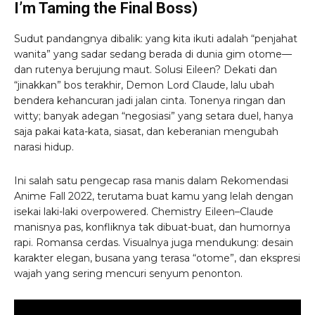
I’m Taming the Final Boss)
Sudut pandangnya dibalik: yang kita ikuti adalah “penjahat
wanita” yang sadar sedang berada di dunia gim otome—
dan rutenya berujung maut. Solusi Eileen? Dekati dan
“jinakkan” bos terakhir, Demon Lord Claude, lalu ubah
bendera kehancuran jadi jalan cinta. Tonenya ringan dan
witty; banyak adegan “negosiasi” yang setara duel, hanya
saja pakai kata-kata, siasat, dan keberanian mengubah
narasi hidup.
Ini salah satu pengecap rasa manis dalam Rekomendasi
Anime Fall 2022, terutama buat kamu yang lelah dengan
isekai laki-laki overpowered. Chemistry Eileen–Claude
manisnya pas, konfliknya tak dibuat-buat, dan humornya
rapi. Romansa cerdas. Visualnya juga mendukung: desain
karakter elegan, busana yang terasa “otome”, dan ekspresi
wajah yang sering mencuri senyum penonton.