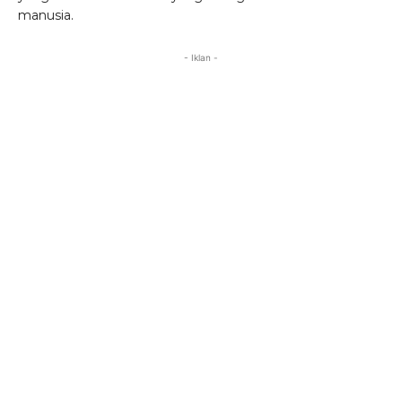
manusia.
- Iklan -