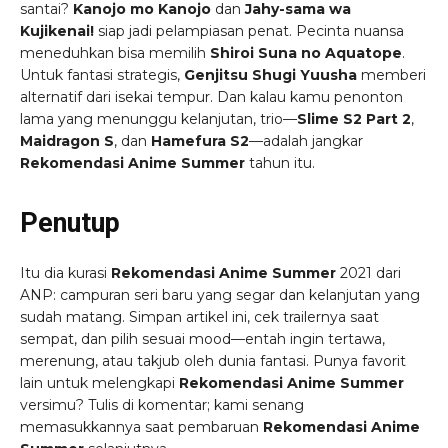
santai?
Kanojo mo Kanojo
dan
Jahy-sama wa
Kujikenai!
siap jadi pelampiasan penat. Pecinta nuansa
meneduhkan bisa memilih
Shiroi Suna no Aquatope
.
Untuk fantasi strategis,
Genjitsu Shugi Yuusha
memberi
alternatif dari isekai tempur. Dan kalau kamu penonton
lama yang menunggu kelanjutan, trio—
Slime S2 Part 2
,
Maidragon S
, dan
Hamefura S2
—adalah jangkar
Rekomendasi Anime Summer
tahun itu.
Penutup
Itu dia kurasi
Rekomendasi Anime Summer
2021 dari
ANP: campuran seri baru yang segar dan kelanjutan yang
sudah matang. Simpan artikel ini, cek trailernya saat
sempat, dan pilih sesuai mood—entah ingin tertawa,
merenung, atau takjub oleh dunia fantasi. Punya favorit
lain untuk melengkapi
Rekomendasi Anime Summer
versimu? Tulis di komentar; kami senang
memasukkannya saat pembaruan
Rekomendasi Anime