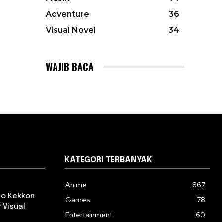
Adventure
36
Visual Novel
34
WAJIB BACA
KATEGORI TERBANYAK
Anime
867
 to Kekkon
Games
78
 Visual
Entertainment
60