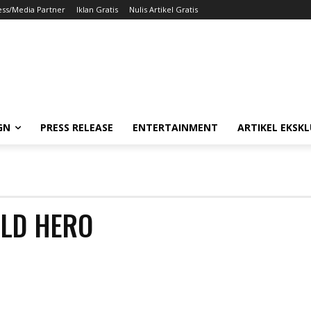
ess/Media Partner
Iklan Gratis
Nulis Artikel Gratis
GN
PRESS RELEASE
ENTERTAINMENT
ARTIKEL EKSKL
ELD HERO