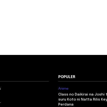
POPULER
Anime
i
Class no Daikirai na Joshi
suru Koto ni Natta Rilis Key
r
Perdana