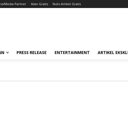
ss/Media Partner
Iklan Gratis
Nulis Artikel Gratis
GN
PRESS RELEASE
ENTERTAINMENT
ARTIKEL EKSKL