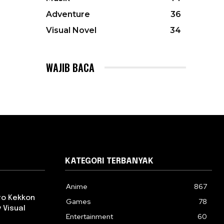
Adventure
36
Visual Novel
34
WAJIB BACA
KATEGORI TERBANYAK
Anime
867
 to Kekkon
Games
78
 Visual
Entertainment
60