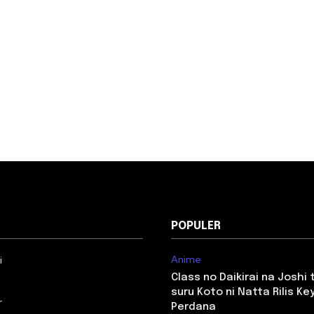
POPULER
Anime
i
Class no Daikirai na Joshi
suru Koto ni Natta Rilis Key
r
Perdana