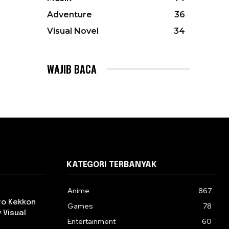
Adventure
36
Visual Novel
34
WAJIB BACA
KATEGORI TERBANYAK
Anime
867
 to Kekkon
Games
78
 Visual
Entertainment
60