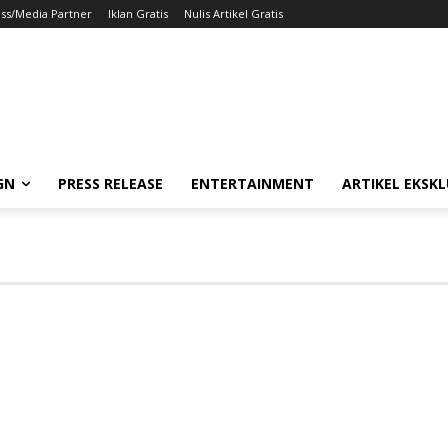
ss/Media Partner
Iklan Gratis
Nulis Artikel Gratis
GN
PRESS RELEASE
ENTERTAINMENT
ARTIKEL EKSKL