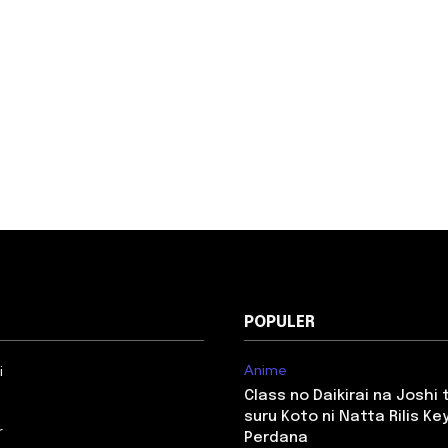
POPULER
Anime
i
Class no Daikirai na Joshi
suru Koto ni Natta Rilis Key
r
Perdana