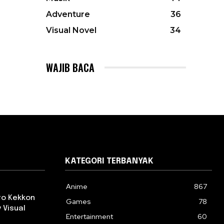
Adventure
36
Visual Novel
34
WAJIB BACA
KATEGORI TERBANYAK
Anime
867
 to Kekkon
Games
78
 Visual
Entertainment
60