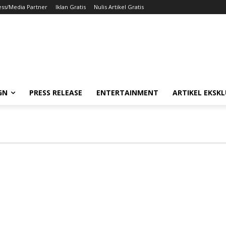
ess/Media Partner
Iklan Gratis
Nulis Artikel Gratis
GN
PRESS RELEASE
ENTERTAINMENT
ARTIKEL EKSKL