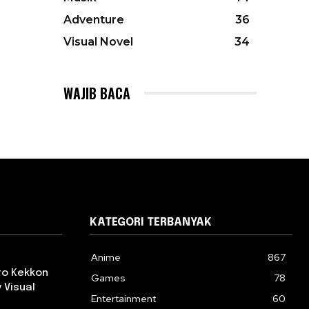
Adventure
36
Visual Novel
34
WAJIB BACA
KATEGORI TERBANYAK
Anime
867
 to Kekkon
Games
78
 Visual
Entertainment
60