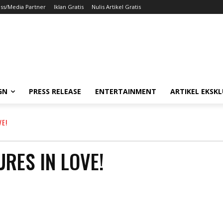
ss/Media Partner
Iklan Gratis
Nulis Artikel Gratis
GN
PRESS RELEASE
ENTERTAINMENT
ARTIKEL EKSKL
VE!
RES IN LOVE!