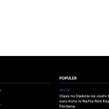
POPULER
Anime
i
Class no Daikirai na Joshi
suru Koto ni Natta Rilis Key
r
Perdana