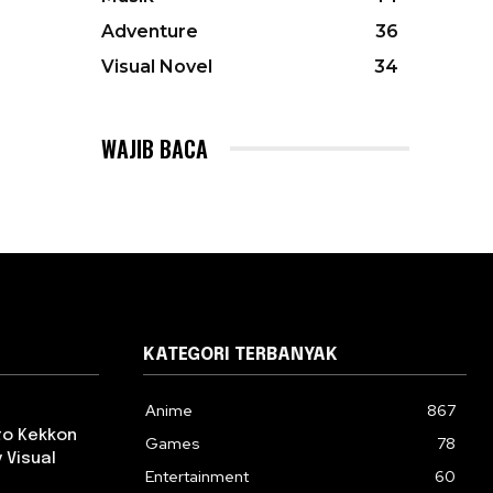
Adventure
36
Visual Novel
34
WAJIB BACA
KATEGORI TERBANYAK
Anime
867
 to Kekkon
Games
78
 Visual
Entertainment
60