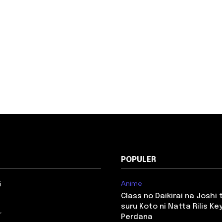
POPULER
Anime
i
Class no Daikirai na Joshi
suru Koto ni Natta Rilis Key
r
Perdana