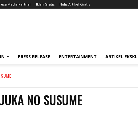
ress/Media Partner
Iklan Gratis
Nulis Artikel Gratis
GN
PRESS RELEASE
ENTERTAINMENT
ARTIKEL EKSKL
USUME
YUUKA NO SUSUME