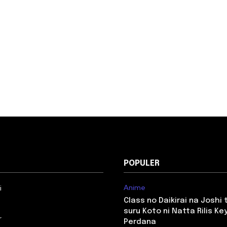
POPULER
Anime
i
Class no Daikirai na Joshi
suru Koto ni Natta Rilis Key
r
Perdana