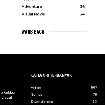
Adventure
36
Visual Novel
34
WAJIB BACA
KATEGORI TERBANYAK
Anime
867
 to Kekkon
Games
78
 Visual
Entertainment
60