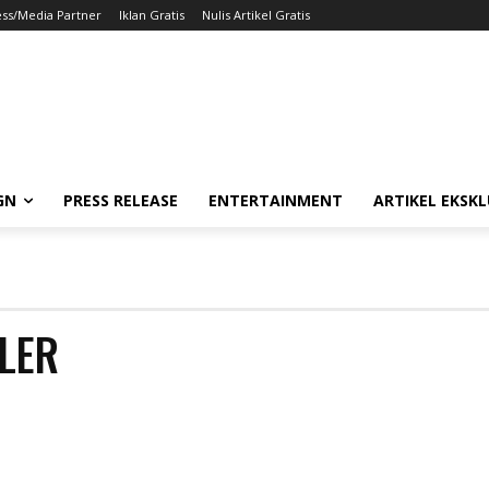
ess/Media Partner
Iklan Gratis
Nulis Artikel Gratis
GN
PRESS RELEASE
ENTERTAINMENT
ARTIKEL EKSKL
GLER