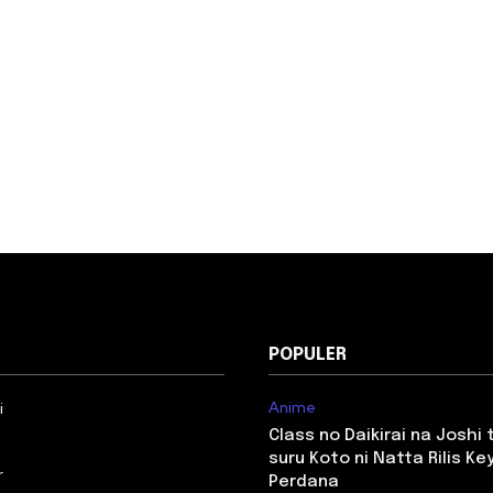
POPULER
Anime
i
Class no Daikirai na Joshi
suru Koto ni Natta Rilis Key
r
Perdana