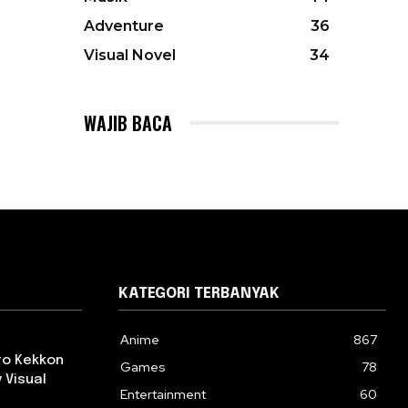
Adventure
36
Visual Novel
34
WAJIB BACA
KATEGORI TERBANYAK
Anime
867
 to Kekkon
Games
78
 Visual
Entertainment
60