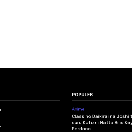
POPULER
Anime
i
Class no Daikirai na Joshi
suru Koto ni Natta Rilis Key
r
Perdana