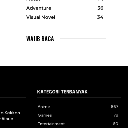
Adventure
36
Visual Novel
34
WAJIB BACA
KATEGORI TERBANYAK
Anime
867
 to Kekkon
Games
78
 Visual
Entertainment
60