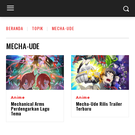
BERANDA
TOPIK
MECHA-UDE
MECHA-UDE
Anime
Anime
Mechanical Arms
Mecha-Ude Rilis Trailer
Perdengarkan Lagu
Terbaru
Tema