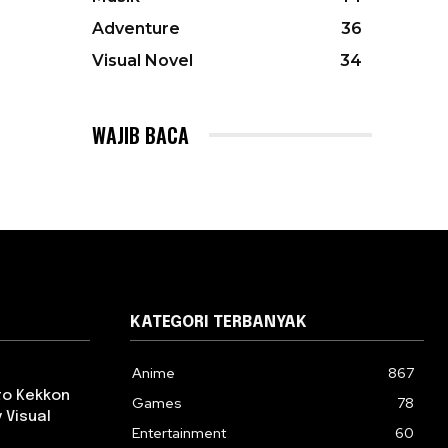
Adventure
36
Visual Novel
34
WAJIB BACA
KATEGORI TERBANYAK
Anime
867
 to Kekkon
Games
78
 Visual
Entertainment
60