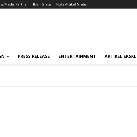
ss/Media Partner
Iklan Gratis
Nulis Artikel Gratis
GN
PRESS RELEASE
ENTERTAINMENT
ARTIKEL EKSKL