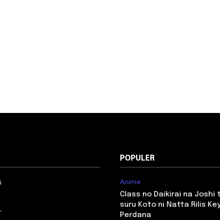
POPULER
Anime
i
Class no Daikirai na Joshi
suru Koto ni Natta Rilis Key
r
Perdana