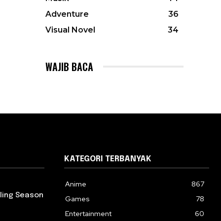
Adventure
36
Visual Novel
34
WAJIB BACA
KATEGORI TERBANYAK
Anime
867
rling Season
Games
78
Entertainment
60