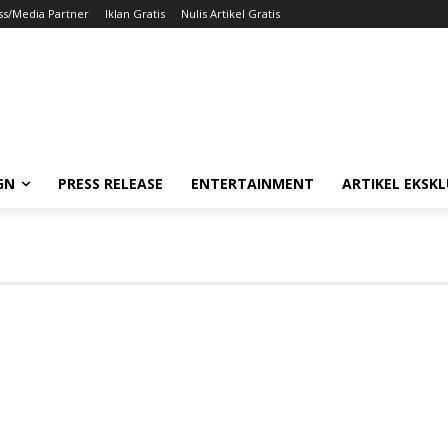
ss/Media Partner
Iklan Gratis
Nulis Artikel Gratis
GN
PRESS RELEASE
ENTERTAINMENT
ARTIKEL EKSKL