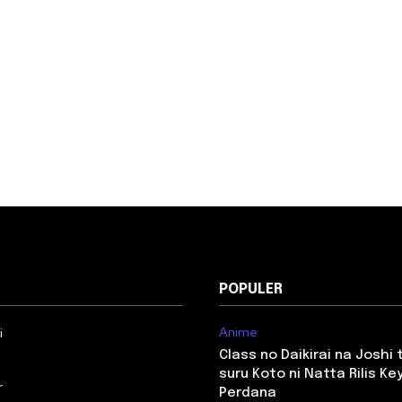
POPULER
Anime
i
Class no Daikirai na Joshi
suru Koto ni Natta Rilis Key
r
Perdana