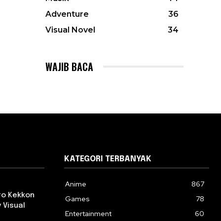
Adventure
36
Visual Novel
34
WAJIB BACA
KATEGORI TERBANYAK
Anime
867
 to Kekkon
Games
78
 Visual
Entertainment
60