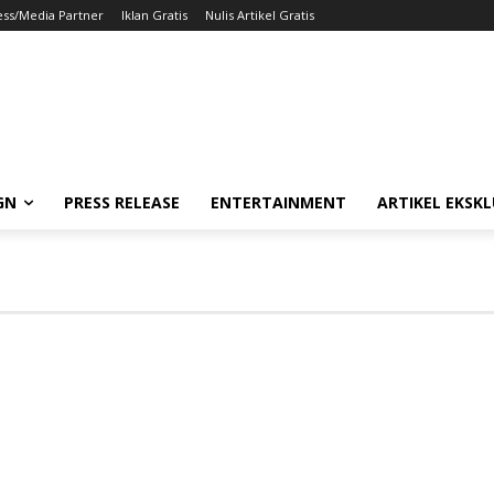
ess/Media Partner
Iklan Gratis
Nulis Artikel Gratis
GN
PRESS RELEASE
ENTERTAINMENT
ARTIKEL EKSKL