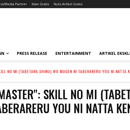
ess/Media Partner
Iklan Gratis
Nulis Artikel Gratis
GN
PRESS RELEASE
ENTERTAINMENT
ARTIKEL EKSKL
KILL NO MI (TABETARA SHINU) WO MUGEN NI TABERARERU YOU NI NATTA K
MASTER": SKILL NO MI (TABE
ABERARERU YOU NI NATTA KEN