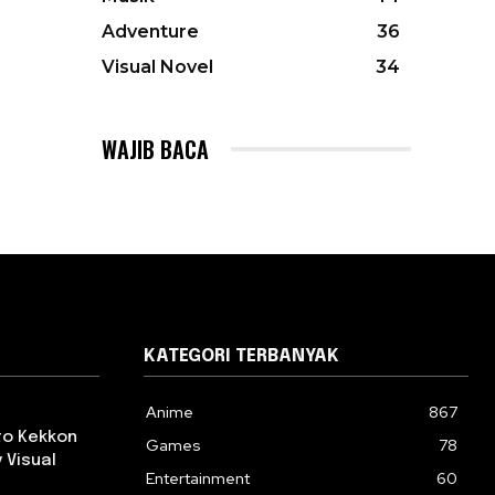
Adventure
36
Visual Novel
34
WAJIB BACA
KATEGORI TERBANYAK
Anime
867
 to Kekkon
Games
78
 Visual
Entertainment
60