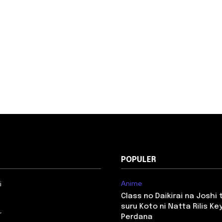
POPULER
Anime
i
Class no Daikirai na Joshi
suru Koto ni Natta Rilis Key
r
Perdana