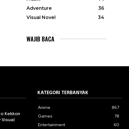
Adventure
36
Visual Novel
34
WAJIB BACA
KATEGORI TERBANYAK
Anime
867
 to Kekkon
Games
78
 Visual
Entertainment
60