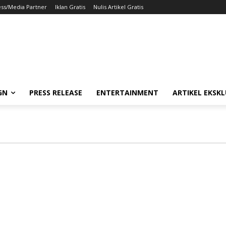
ess/Media Partner
Iklan Gratis
Nulis Artikel Gratis
GN
PRESS RELEASE
ENTERTAINMENT
ARTIKEL EKSKL