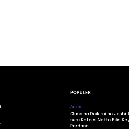
POPULER
Anime
i
Class no Daikirai na Joshi
suru Koto ni Natta Rilis Key
r
Perdana