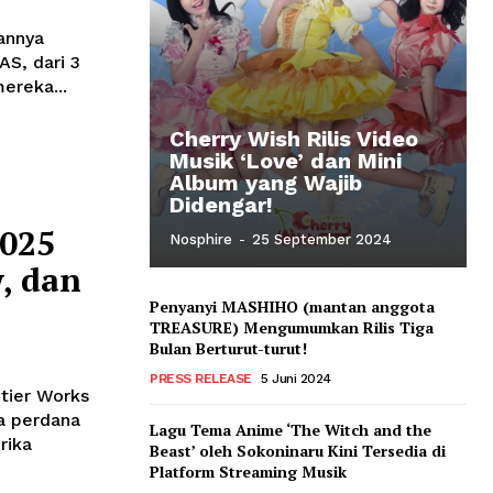
annya
S, dari 3
mereka...
Cherry Wish Rilis Video
Musik ‘Love’ dan Mini
Album yang Wajib
Didengar!
2025
Nosphire
-
25 September 2024
, dan
Penyanyi MASHIHO (mantan anggota
TREASURE) Mengumumkan Rilis Tiga
Bulan Berturut-turut!
PRESS RELEASE
5 Juni 2024
ntier Works
a perdana
Lagu Tema Anime ‘The Witch and the
rika
Beast’ oleh Sokoninaru Kini Tersedia di
Platform Streaming Musik