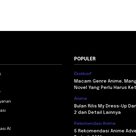
POPULER
Eksklusif
i
Macam Genre Anime, Man
Novel Yang Perlu Harus Ke
r
Anime
yanan
Bulan Rilis My Dress-Up Da
asi
2 dan Detail Lainnya
Rekomendasi Anime
asi AI
5 Rekomendasi Anime Adv