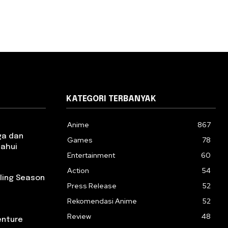
KATEGORI TERBANYAK
Anime
867
ga dan
Games
78
tahui
Entertainment
60
Action
54
rling Season
Press Release
52
Rekomendasi Anime
52
Review
48
enture