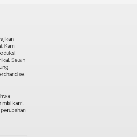
ajikan
i. Kami
roduksi,
ikal. Selain
gung,
erchandise,
ahwa
 misi kami.
n perubahan