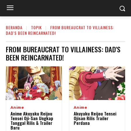
BERANDA
TOPIK
FROM BUREAUCRAT TO VILLAINESS:
DAD'S BEEN REINCARNATED!
FROM BUREAUCRAT TO VILLAINESS: DAD'S
BEEN REINCARNATED!
Anime
Anime
Anime Akuyaku Reijou
Akuyaku Reijou Tensei
Tensei Oji-San Ungkap
Ojisan Rilis Trailer
Tanggal Rilis & Trailer
Perdana
Baru