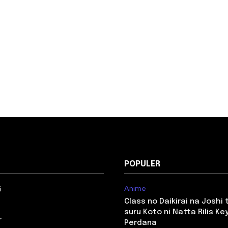
POPULER
Anime
i
Class no Daikirai na Joshi
suru Koto ni Natta Rilis Key
r
Perdana