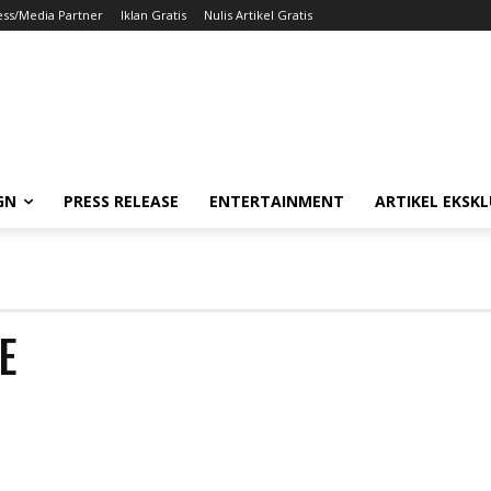
ess/Media Partner
Iklan Gratis
Nulis Artikel Gratis
GN
PRESS RELEASE
ENTERTAINMENT
ARTIKEL EKSKL
E