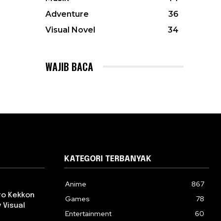
Adventure
36
Visual Novel
34
WAJIB BACA
KATEGORI TERBANYAK
Anime
867
 to Kekkon
Games
78
 Visual
Entertainment
60