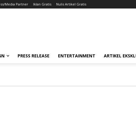
ess/Media Partner
Iklan Gratis
Nulis Artikel Gratis
GN
PRESS RELEASE
ENTERTAINMENT
ARTIKEL EKSKL