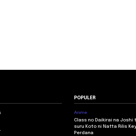
POPULER
Anime
i
Class no Daikirai na Joshi
suru Koto ni Natta Rilis Key
r
Perdana