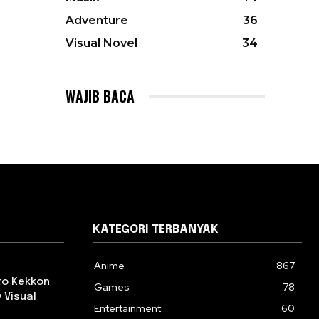
Adventure
36
Visual Novel
34
WAJIB BACA
KATEGORI TERBANYAK
Anime
867
 to Kekkon
Games
78
 Visual
Entertainment
60