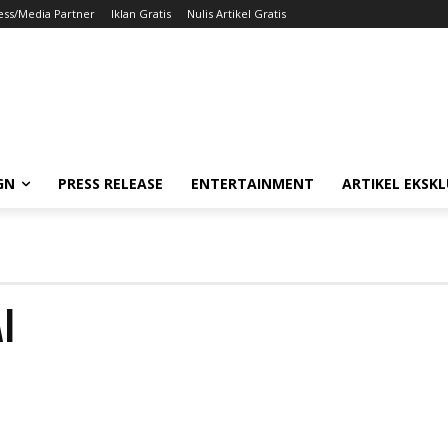
ess/Media Partner
Iklan Gratis
Nulis Artikel Gratis
GN
PRESS RELEASE
ENTERTAINMENT
ARTIKEL EKSKL
I