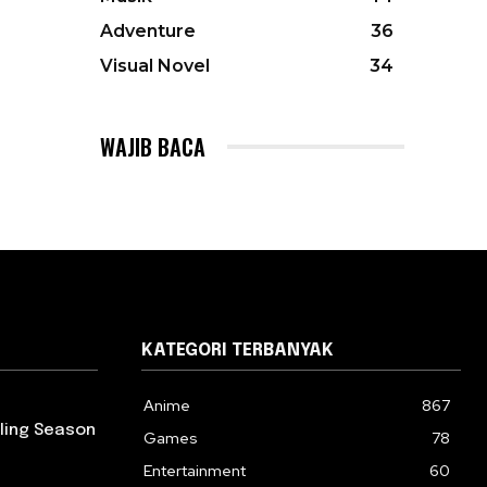
Adventure
36
Visual Novel
34
WAJIB BACA
KATEGORI TERBANYAK
Anime
867
rling Season
Games
78
Entertainment
60