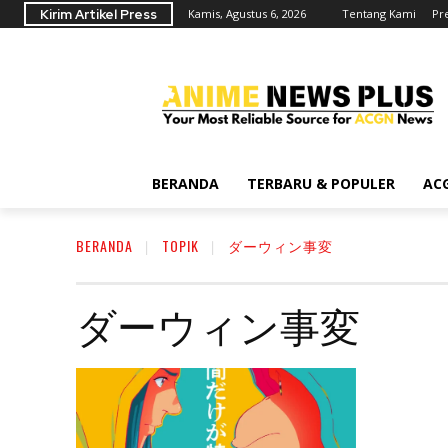
Kirim Artikel Press
Kamis, Agustus 6, 2026
Tentang Kami
Pr
BERANDA
TERBARU & POPULER
AC
BERANDA
TOPIK
ダーウィン事変
ダーウィン事変