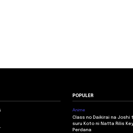
POPULER
Anime
i
Class no Daikirai na Joshi
suru Koto ni Natta Rilis Key
r
Perdana