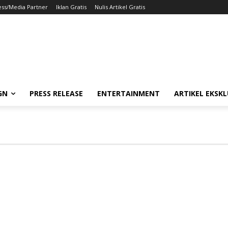
ess/Media Partner
Iklan Gratis
Nulis Artikel Gratis
GN
PRESS RELEASE
ENTERTAINMENT
ARTIKEL EKSKL