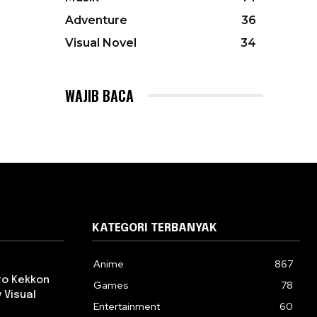
Adventure
36
Visual Novel
34
WAJIB BACA
KATEGORI TERBANYAK
Anime
867
 to Kekkon
Games
78
 Visual
Entertainment
60