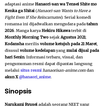
adaptasi anime
Hanaori-san wa Tensei Shite mo
Kenka ga Shitai
(
Hanaori-san Wants to Have a
Fight Even If She Reincarnates
). Serial komedi
romansa ini dijadwalkan mengudara pada
tahun
2026
. Manga karya
Hekiru Hikawa
terbit di
Monthly Morning Two
sejak
Agustus 2021
;
Kodansha
merilis
volume ketujuh pada 21 Maret
,
disusul
volume kedelapan
yang
mulai dijual pada
hari Senin
. Informasi terbaru, visual, dan
pengumuman resmi dapat dipantau langsung
melalui
situs resmi
hanaorisan-anime.com
dan
akun X
@hanaori_anime
.
Sinopsis
Narukami Ryusei
adalah seorang NEET yang