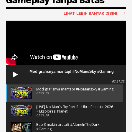
Gameplay Tanpa Batas
LIHAT LEBIH BANYAK DISINI
Mod grafisnya mantap! #NoMansSky #Gaming
02:21:25
Mod grafisnya mantap! #NoMansSky #Gaming
02:21:25
[LIVE] No Man's Sky Part 2 - Ultra Realistic 2026
+ Eksplorasi Planet!
02:21:29
Bab 3 makin brutal? #AloneInTheDark
#Gaming