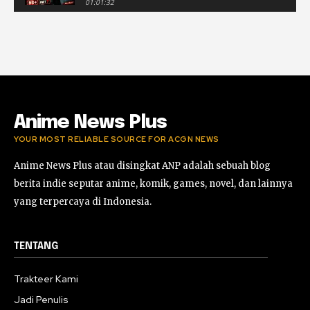
01:01:32
[LIVE] Alone in the Dark Part 7 — Secepat Apa
Aku Bisa Selesaikan Bab 3?
01:01:37
[LIVE] Alone in the Dark Part 6 — Perspektif
Edwar, Ceritanya Bakal Beda?
02:40:48
Anime News Plus
YOUR MOST RELIABLE SOURCE FOR ACGN NEWS
Anime News Plus atau disingkat ANP adalah sebuah blog
berita indie seputar anime, komik, games, novel, dan lainnya
yang terpercaya di Indonesia.
TENTANG
Trakteer Kami
Jadi Penulis